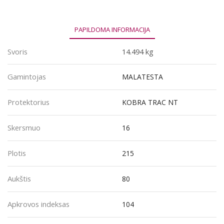
215/80R16
104Q
PAPILDOMA INFORMACIJA
Svoris
14.494 kg
Gamintojas
MALATESTA
Protektorius
KOBRA TRAC NT
Skersmuo
16
Plotis
215
Aukštis
80
Apkrovos indeksas
104