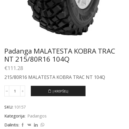
Padanga MALATESTA KOBRA TRAC
NT 215/80R16 104Q
€
111.28
215/80R16 MALATESTA KOBRA TRAC NT 104Q
Į KREPŠELĮ
produkto
kiekis:
Padanga
SKU:
10157
MALATESTA
KOBRA
Kategorija:
Padangos
TRAC
NT
Dalintis: