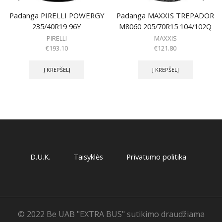
Padanga PIRELLI POWERGY
Padanga MAXXIS TREPADOR
235/40R19 96Y
M8060 205/70R15 104/102Q
PIRELLI
MAXXIS
€
193.10
€
121.80
Į KREPŠELĮ
Į KREPŠELĮ
D.U.K.
Taisyklės
Privatumo politika
© 2022 Be UAB "EXTRA BUS" sutikimo draudžiama