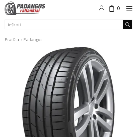
0
PAIEŠKOS
ĮVESTIS
Pradžia
Padangos