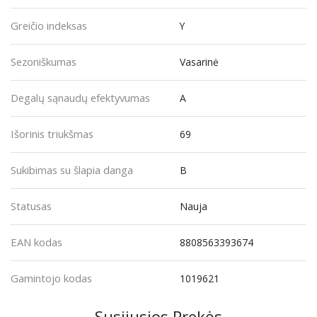
Greičio indeksas
Y
Sezoniškumas
Vasarinė
Degalų sąnaudų efektyvumas
A
Išorinis triukšmas
69
Sukibimas su šlapia danga
B
Statusas
Nauja
EAN kodas
8808563393674
Gamintojo kodas
1019621
Susijusios Prekės