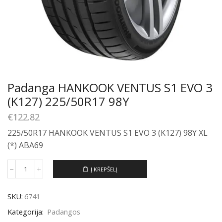
Padanga HANKOOK VENTUS S1 EVO 3
(K127) 225/50R17 98Y
€
122.82
225/50R17 HANKOOK VENTUS S1 EVO 3 (K127) 98Y XL
(*) ABA69
Į KREPŠELĮ
produkto
kiekis:
Padanga
SKU:
6741
HANKOOK
VENTUS
Kategorija:
Padangos
S1