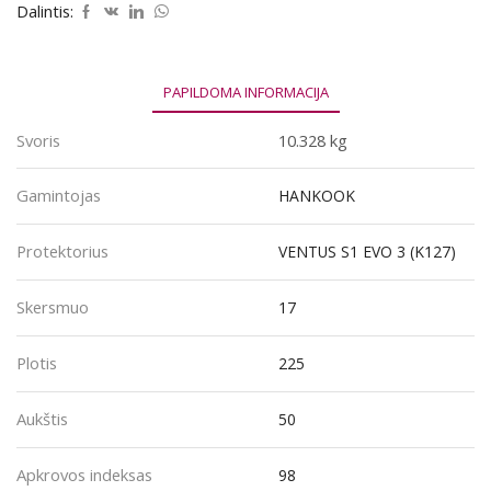
EVO
Dalintis:
3
(K127)
225/50R17
98Y
PAPILDOMA INFORMACIJA
Svoris
10.328 kg
Gamintojas
HANKOOK
Protektorius
VENTUS S1 EVO 3 (K127)
Skersmuo
17
Plotis
225
Aukštis
50
Apkrovos indeksas
98