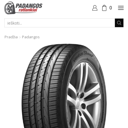
0
PAIEŠKOS
ĮVESTIS
Pradžia
Padangos