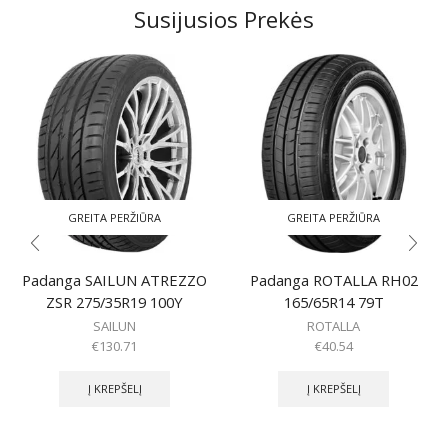
Susijusios Prekės
GREITA PERŽIŪRA
GREITA PERŽIŪRA
Padanga SAILUN ATREZZO
Padanga ROTALLA RH02
ZSR 275/35R19 100Y
165/65R14 79T
SAILUN
ROTALLA
€
130.71
€
40.54
Į KREPŠELĮ
Į KREPŠELĮ