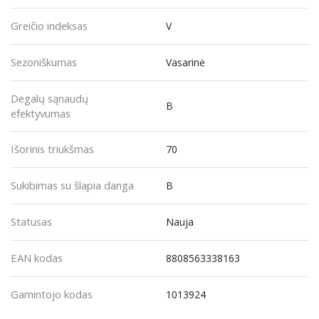
Greičio indeksas
V
Sezoniškumas
Vasarinė
Degalų sąnaudų
B
efektyvumas
Išorinis triukšmas
70
Sukibimas su šlapia danga
B
Statusas
Nauja
EAN kodas
8808563338163
Gamintojo kodas
1013924