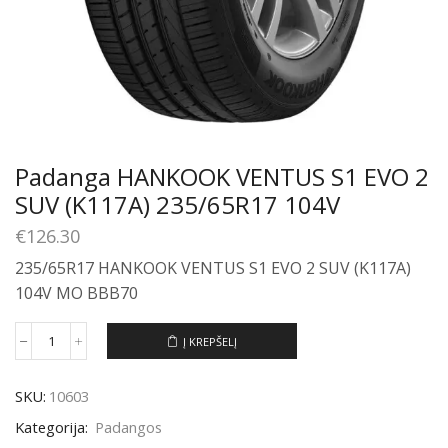
Padanga HANKOOK VENTUS S1 EVO 2
SUV (K117A) 235/65R17 104V
€
126.30
235/65R17 HANKOOK VENTUS S1 EVO 2 SUV (K117A)
104V MO BBB70
Į KREPŠELĮ
produkto
kiekis:
Padanga
SKU:
10603
HANKOOK
VENTUS
Kategorija:
Padangos
S1