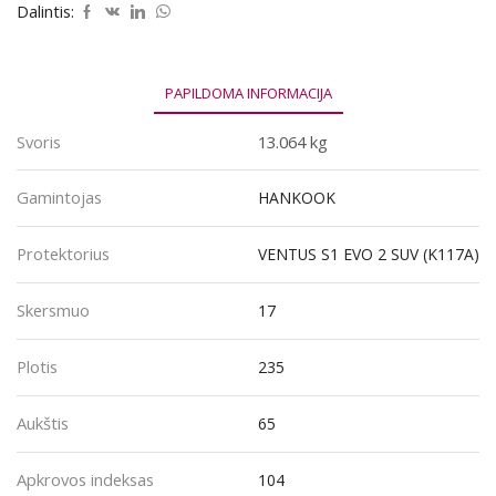
EVO
Dalintis:
2
SUV
(K117A)
235/65R17
PAPILDOMA INFORMACIJA
104V
Svoris
13.064 kg
Gamintojas
HANKOOK
Protektorius
VENTUS S1 EVO 2 SUV (K117A)
Skersmuo
17
Plotis
235
Aukštis
65
Apkrovos indeksas
104