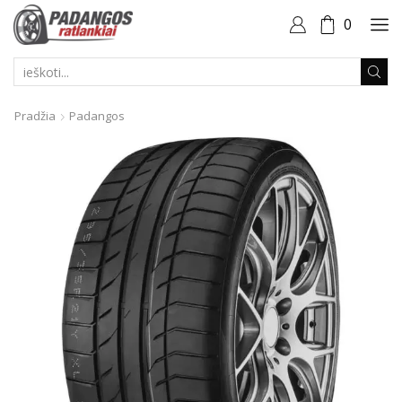
0
PAIEŠKOS
ĮVESTIS
Pradžia
Padangos