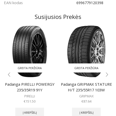
EAN kodas
6996779120398
Susijusios Prekės
GREITA PERŽIŪRA
GREITA PERŽIŪRA
Padanga PIRELLI POWERGY
Padanga GRIPMAX STATURE
235/35R19 91Y
H/T 235/55R17 103W
PIRELLI
GRIPMAX
€
151.50
€
87.64
Į KREPŠELĮ
Į KREPŠELĮ