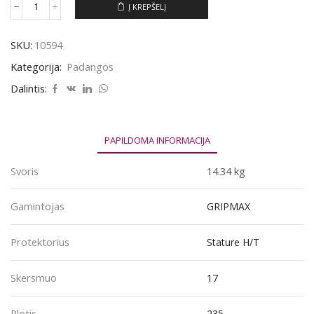
Į KREPŠELĮ
produkto
kiekis:
Padanga
SKU:
10594
GRIPMAX
STATURE
Kategorija:
Padangos
H/T
235/65R17
Dalintis:
108V
PAPILDOMA INFORMACIJA
Svoris
14.34 kg
Gamintojas
GRIPMAX
Protektorius
Stature H/T
Skersmuo
17
Plotis
235