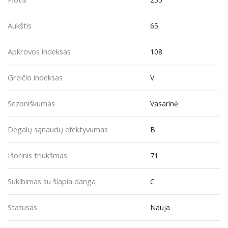
Aukštis
65
Apkrovos indeksas
108
Greičio indeksas
V
Sezoniškumas
Vasarinė
Degalų sąnaudų efektyvumas
B
Išorinis triukšmas
71
Sukibimas su šlapia danga
C
Statusas
Nauja