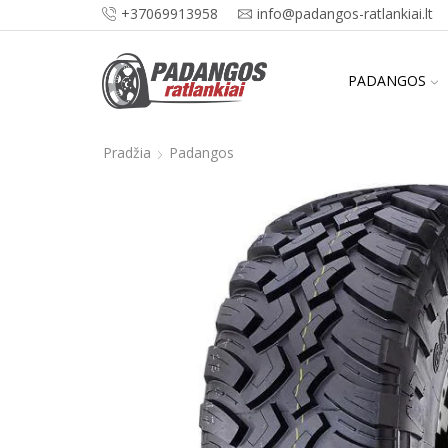
+37069913958
info@padangos-ratlankiai.lt
PADANGOS
Pradžia
Padangos