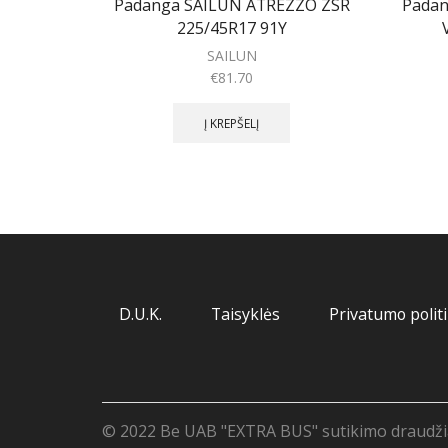
Padanga SAILUN ATREZZO ZSR
Padan
225/45R17 91Y
SAILUN
€
81.70
Į KREPŠELĮ
D.U.K.
Taisyklės
Privatumo polit
© 2022 Be UAB "EXTRA BUS" sutikimo draudžiam