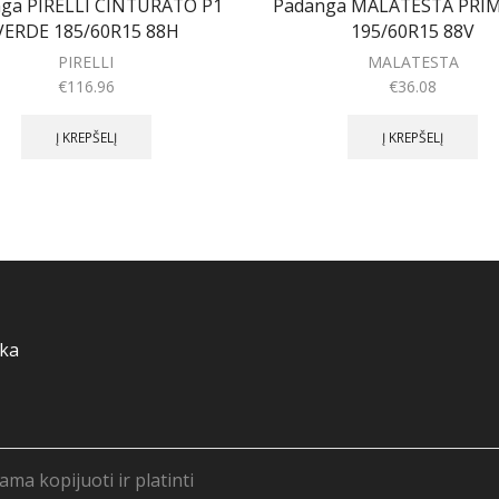
ga PIRELLI CINTURATO P1
Padanga MALATESTA PRI
VERDE 185/60R15 88H
195/60R15 88V
PIRELLI
MALATESTA
€
116.96
€
36.08
Į KREPŠELĮ
Į KREPŠELĮ
ika
a kopijuoti ir platinti