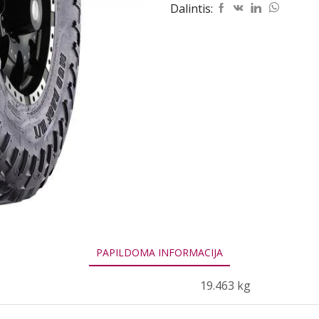
Dalintis:
M/T
31/10.5R15
116S
PAPILDOMA INFORMACIJA
19.463 kg