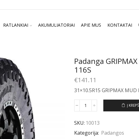
RATLANKIAI
AKUMULIATORIAI
APIE MUS
KONTAKTAI
Padanga GRIPMAX
116S
€
141.11
31×10.5R15 GRIPMAX MUD 
Į KREPŠ
produkto
kiekis:
Padanga
SKU:
10013
GRIPMAX
Kategorija:
Padangos
MUD
RAGE