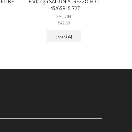
MELINE
Padanga SAILUN ATREZZO ECO
Padang
145/65R15 72T
SAILUN
€
42.33
Į KREPŠELĮ