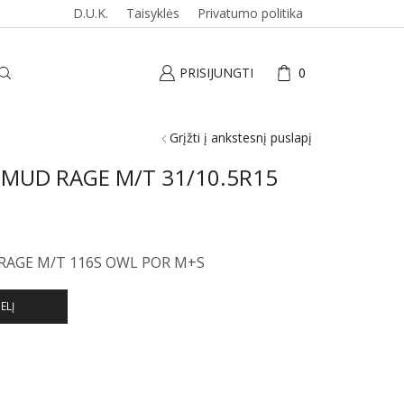
D.U.K.
Taisyklės
Privatumo politika
PRISIJUNGTI
0
Grįžti į ankstesnį puslapį
 MUD RAGE M/T 31/10.5R15
RAGE M/T 116S OWL POR M+S
ELĮ