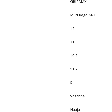
GRIPMAX
Mud Rage M/T
15
31
10.5
116
S
Vasarinė
Nauja