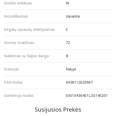
Greičio indeksas
W
Sezoniškumas
Vasarinė
Degalų sąnaudų efektyvumas
C
Išorinis triukšmas
72
Sukibimas su šlapia danga
B
Statusas
Nauja
EAN kodas
6938112620967
Gamintojo kodas
03010436401L2G140201
Susijusios Prekės