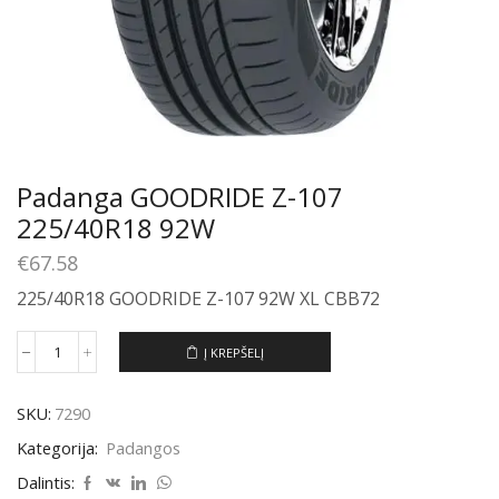
Padanga GOODRIDE Z-107
225/40R18 92W
€
67.58
225/40R18 GOODRIDE Z-107 92W XL CBB72
Į KREPŠELĮ
produkto
kiekis:
Padanga
SKU:
7290
GOODRIDE
Z-
Kategorija:
Padangos
107
225/40R18
Dalintis: