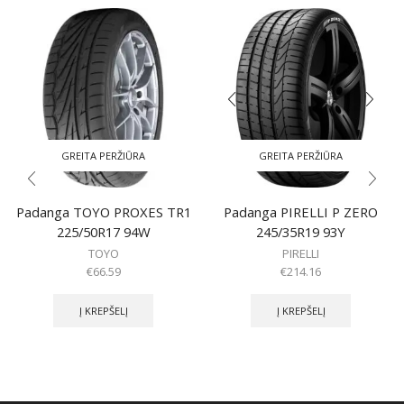
GREITA PERŽIŪRA
GREITA PERŽIŪRA
Padanga TOYO PROXES TR1
Padanga PIRELLI P ZERO
225/50R17 94W
245/35R19 93Y
TOYO
PIRELLI
€
66.59
€
214.16
Į KREPŠELĮ
Į KREPŠELĮ