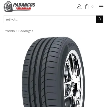
0
PAIEŠKOS
ĮVESTIS
Pradžia
Padangos