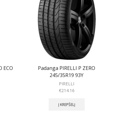
O ECO
Padanga PIRELLI P ZERO
Pada
245/35R19 93Y
PIRELLI
€
214.16
Į KREPŠELĮ