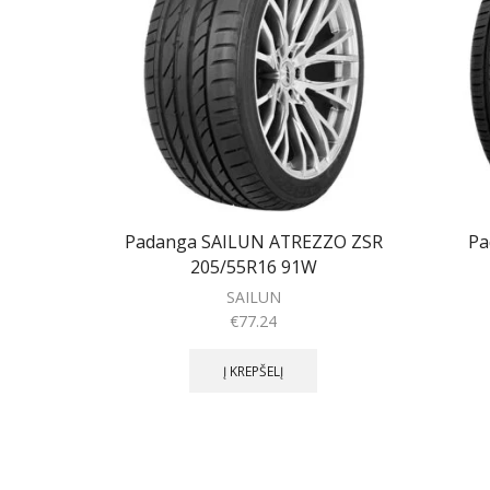
Padanga SAILUN ATREZZO ZSR
Pa
205/55R16 91W
SAILUN
€
77.24
Į KREPŠELĮ