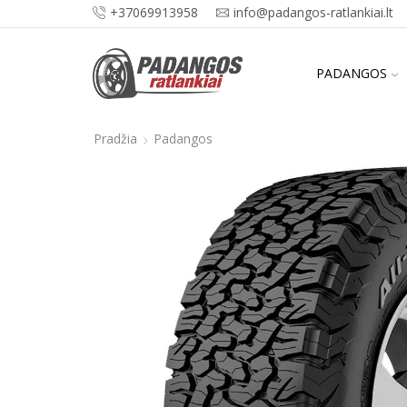
+37069913958
info@padangos-ratlankiai.lt
PADANGOS
Pradžia
Padangos