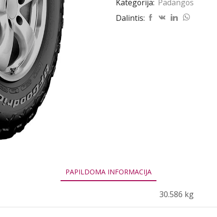
Kategorija:
Padangos
GOODRICH
ALL-
Dalintis:
TERRAIN
T/A
KO2
35/12.5R18
118R
PAPILDOMA INFORMACIJA
30.586 kg