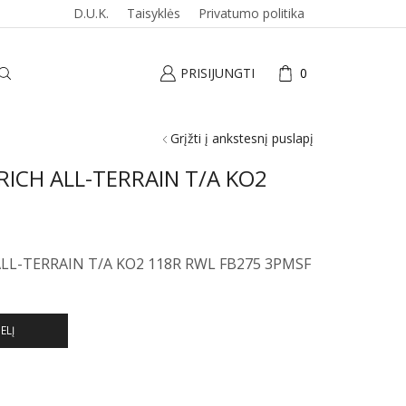
D.U.K.
Taisyklės
Privatumo politika
PRISIJUNGTI
0
Grįžti į ankstesnį puslapį
ICH ALL-TERRAIN T/A KO2
ALL-TERRAIN T/A KO2 118R RWL FB275 3PMSF
ELĮ