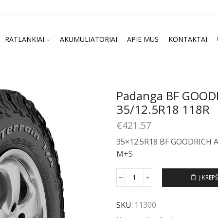
RATLANKIAI
AKUMULIATORIAI
APIE MUS
KONTAKTAI
Padanga BF GOODR
35/12.5R18 118R
€
421.57
35×12.5R18 BF GOODRICH 
M+S
Į KREPŠ
produkto
kiekis:
Padanga
SKU:
11300
BF