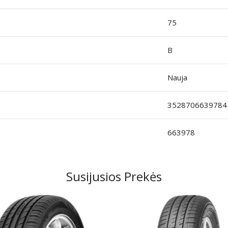
75
B
Nauja
3528706639784
663978
Susijusios Prekės