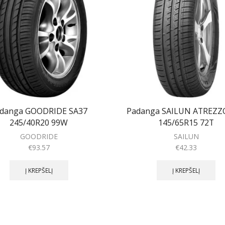
danga GOODRIDE SA37
Padanga SAILUN ATREZZ
245/40R20 99W
145/65R15 72T
GOODRIDE
SAILUN
€
93.57
€
42.33
Į KREPŠELĮ
Į KREPŠELĮ