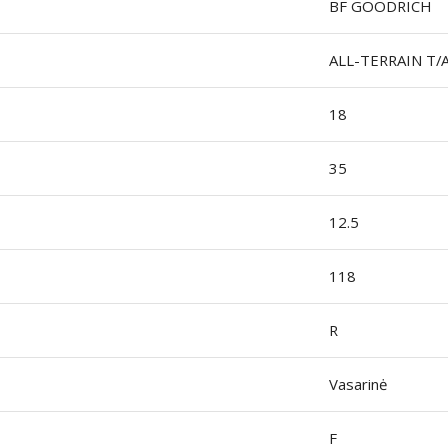
BF GOODRICH
ALL-TERRAIN T/
18
35
12.5
118
R
Vasarinė
F