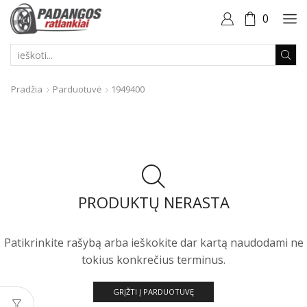
0
PAIEŠKOS
ĮVESTIS
Pradžia
Parduotuvė
1949400
PRODUKTŲ NERASTA
Patikrinkite rašybą arba ieškokite dar kartą naudodami ne
tokius konkrečius terminus.
GRĮŽTI Į PARDUOTUVĘ