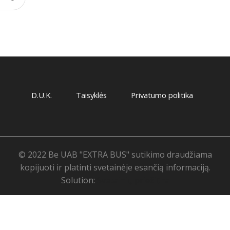
D.U.K.
Taisyklės
Privatumo politika
© 2022 Be UAB "EXTRA BUS" sutikimo draudžiama
kopijuoti ir platinti svetainėje esančią informaciją.
Solution:
Svetainių priežiūra