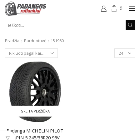
0
PAIEŠKOS
ĮVESTIS
Pradžia
Parduotuvė
151960
Produktai
puslapyje
GREITA PERŽIŪRA
Padanga MICHELIN PILOT
ALPIN 5 245/35R20 95V