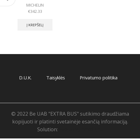
MICHELIN
€
342.33
Į KREPŠELĮ
D.U.K.
Taisyklės
Privatumo politika
© 2022 Be UAB "EXTRA BUS" sutikimo draudžiama
kopijuoti ir platinti svetainėje esančią informaciją.
Solution:
Svetainių priežiūra