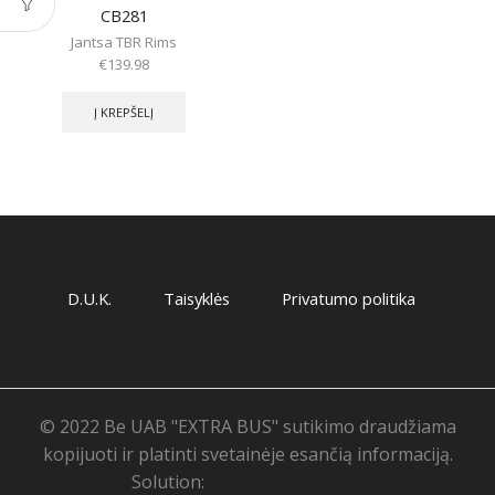
CB281
Jantsa TBR Rims
€
139.98
Į KREPŠELĮ
D.U.K.
Taisyklės
Privatumo politika
© 2022 Be UAB "EXTRA BUS" sutikimo draudžiama
kopijuoti ir platinti svetainėje esančią informaciją.
Solution:
Svetainių priežiūra