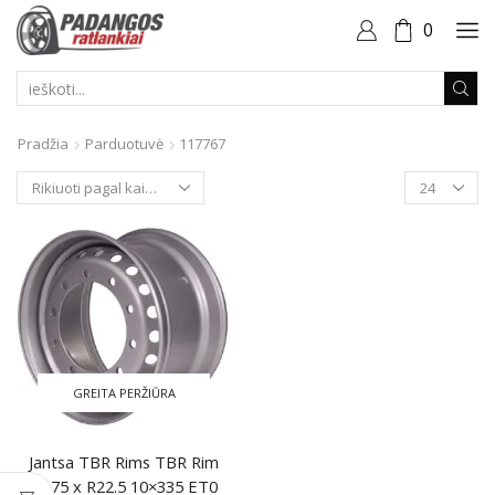
0
PAIEŠKOS
ĮVESTIS
Pradžia
Parduotuvė
117767
Produktai
puslapyje
GREITA PERŽIŪRA
Jantsa TBR Rims TBR Rim
11.75 x R22.5 10×335 ET0