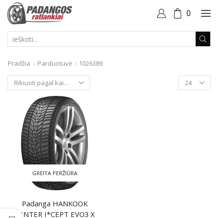
0
PAIEŠKOS
ĮVESTIS
Pradžia
Parduotuvė
1026389
Produktai
puslapyje
GREITA PERŽIŪRA
Padanga HANKOOK
WINTER I*CEPT EVO3 X