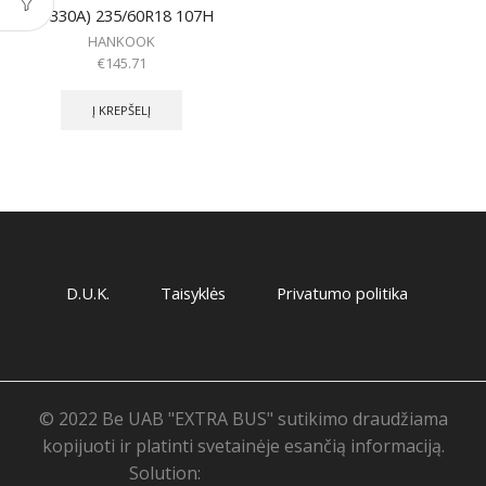
(W330A) 235/60R18 107H
HANKOOK
€
145.71
Į KREPŠELĮ
D.U.K.
Taisyklės
Privatumo politika
© 2022 Be UAB "EXTRA BUS" sutikimo draudžiama
kopijuoti ir platinti svetainėje esančią informaciją.
Solution:
Svetainių priežiūra