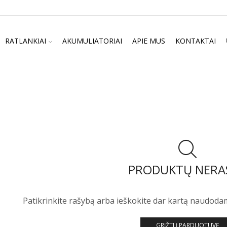
RATLANKIAI
AKUMULIATORIAI
APIE MUS
KONTAKTAI
PRODUKTŲ NERA
Patikrinkite rašybą arba ieškokite dar kartą naudoda
GRĮŽTI Į PARDUOTUVĘ