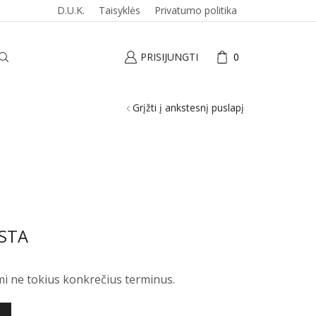
D.U.K.
Taisyklės
Privatumo politika
PRISIJUNGTI
0
Grįžti į ankstesnį puslapį
STA
mi ne tokius konkrečius terminus.