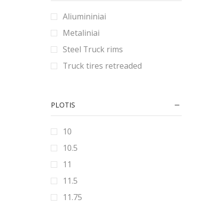
2.5
Aliumininiai
2.75
Metaliniai
20
Steel Truck rims
200
Truck tires retreaded
205
21
PLOTIS
215
22
10
225
10.5
235
11
240
11.5
245
11.75
25
14